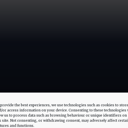
provide the best experiences, we use technologies such as cookies to stor
/or access information on your device. Consenting to these technologies w
ow us to process data such as browsing behaviour or unique identifiers on
s site. Not consenting, or withdrawing consent, may adversely affect certa
tures and functions.