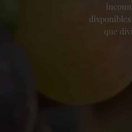
inconm
disponibles
que div