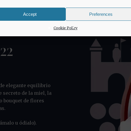
Accept
Preferences
Cookie Policy
022
de elegante equilibrio
 secreto de la miel, la
o bouquet de flores
as.
ámalo u ódialo).