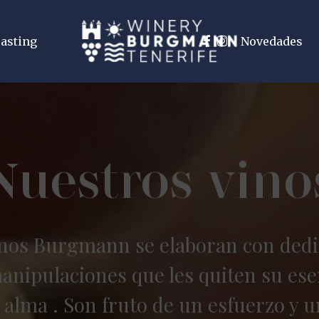
facebook
instagram
asting
Novedades
Nuestros vino
inos Burgmann se elaboran con dedi
anipulaciones que les quiten su ese
 alma . Son fruto de un esfuerzo y u