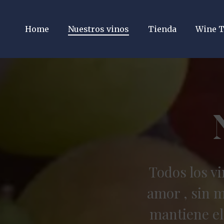
Skip
to
Home
Nuestros vinos
Tienda
Wine T
main
content
Todos los v
amor , sin m
mantiene el