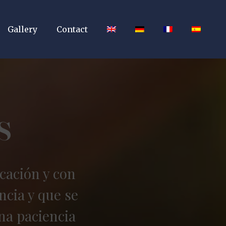
Gallery
Contact
s
cación y con
ncia y que se
na paciencia