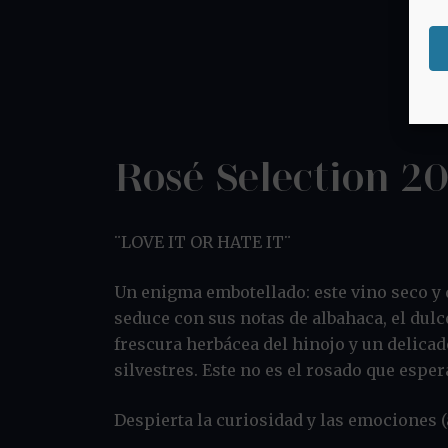
Rosé Selection 2
¨LOVE IT OR HATE IT¨
Un enigma embotellado: este vino seco y 
seduce con sus notas de albahaca, el dulce
frescura herbácea del hinojo y un delicad
silvestres. Este no es el rosado que esper
Despierta la curiosidad y las emociones (